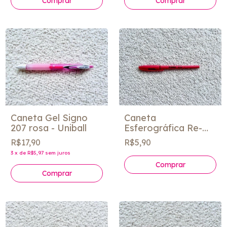
Comprar
Caneta Gel Signo
Caneta
207 rosa - Uniball
Esferográfica Re-
Liner - Stabilo
R$17,90
R$5,90
3
x
de
R$5,97
sem juros
Comprar