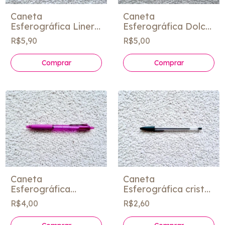
Caneta
Caneta
Esferográfica Liner
Esferográfica Dolce
808 Stabilo
Color - Cis
R$5,90
R$5,00
Comprar
Caneta
Caneta
Esferográfica
Esferográfica cristal
Kilometrica 300 rosa
BIC
R$4,00
R$2,60
- Paper Mate