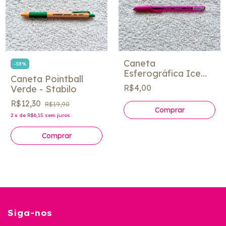
Caneta
-
38
%
Esferográfica Ice
Caneta Pointball
Fun cores - Maped
R$4,00
Verde - Stabilo
R$12,30
R$19,90
Comprar
2
x
de
R$6,15
sem juros
Siga-nos