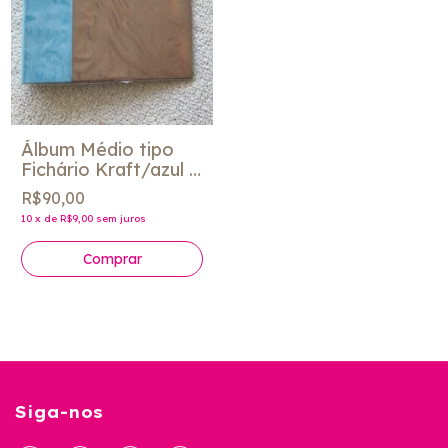
Álbum Médio tipo
Fichário Kraft/azul -
Life Story
R$90,00
Scrapbook
10
x
de
R$9,00
sem juros
Siga-nos