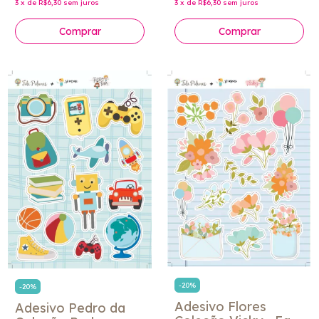
3
x
de
R$6,30
sem juros
3
x
de
R$6,30
sem juros
-
20
%
-
20
%
Adesivo Flores
Adesivo Pedro da