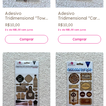
Adesivo
Adesivo
Tridimensional "Tow
Tridimensional "Car
Mater" - Jolee´s
Racing" - Jolee´s
R$10,00
R$10,00
2
x
de
R$5,00
sem juros
2
x
de
R$5,00
sem juros