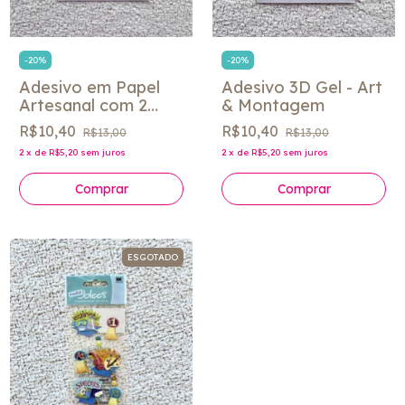
-
20
%
-
20
%
Adesivo em Papel
Adesivo 3D Gel - Art
Artesanal com 2
& Montagem
folhas - Art &
R$10,40
R$10,40
R$13,00
R$13,00
Montagem
2
x
de
R$5,20
sem juros
2
x
de
R$5,20
sem juros
ESGOTADO