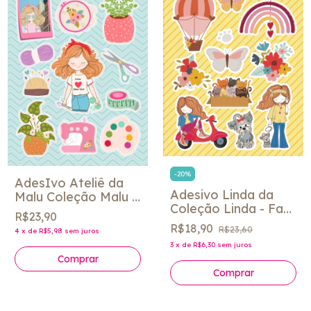
-
20
%
AdesIvo Ateliê da
Adesivo Linda da
Malu Coleção Malu -
Coleção Linda - Fab
Fabi Paliares
R$23,90
Paliares
R$18,90
R$23,60
4
x
de
R$5,98
sem juros
3
x
de
R$6,30
sem juros