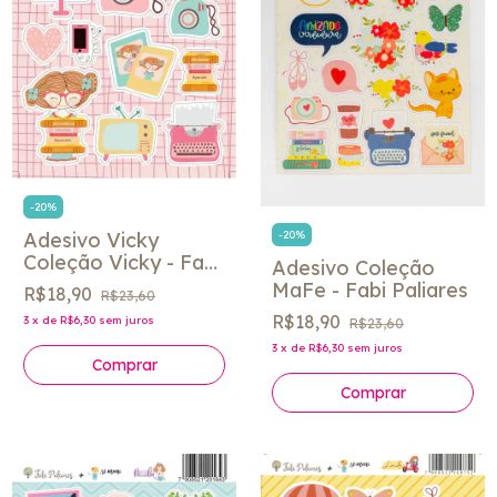
-
20
%
Adesivo Vicky
-
20
%
Coleção Vicky - Fabi
Adesivo Coleção
Paliares
MaFe - Fabi Paliares
R$18,90
R$23,60
R$18,90
3
x
de
R$6,30
sem juros
R$23,60
3
x
de
R$6,30
sem juros