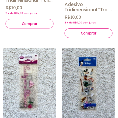
Tridimensional "Fun
Adesivo
Ride" - Jolee´s
R$10,00
Tridimensional "Train
2
x
de
R$5,00
sem juros
Trip" - Jolee´s
R$10,00
2
x
de
R$5,00
sem juros