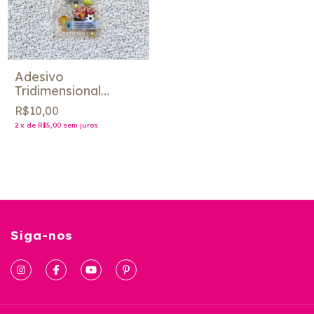
Adesivo
Tridimensional
"Super Grad" - Jolee
R$10,00
´s
2
x
de
R$5,00
sem juros
Siga-nos