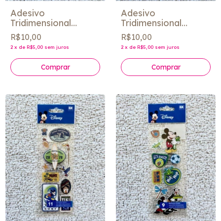
Adesivo
Adesivo
Tridimensional
Tridimensional
"Pretty as a
"Gardening" - Jolee
R$10,00
R$10,00
Princess" - Jolee´s
´s
2
x
de
R$5,00
sem juros
2
x
de
R$5,00
sem juros