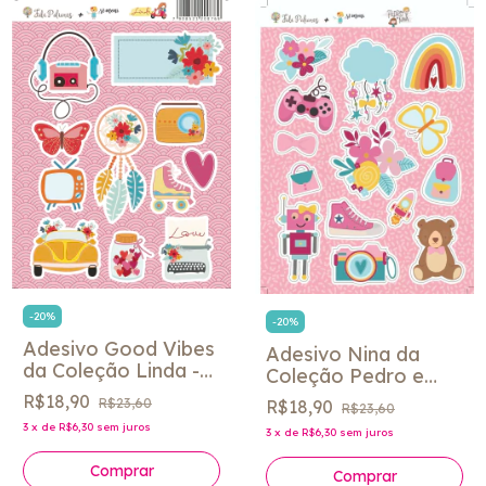
-
20
%
-
20
%
Adesivo Good Vibes
Adesivo Nina da
da Coleção Linda -
Coleção Pedro e
Fabi Paliares
Nina - Fabi Paliares
R$18,90
R$23,60
R$18,90
R$23,60
3
x
de
R$6,30
sem juros
3
x
de
R$6,30
sem juros