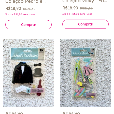
Coleção Vicky - Fabi
Coleção Pedro e
Paliares
Nina - Fabi Paliares
R$18,90
R$18,90
R$23,60
R$23,60
3
x
de
R$6,30
sem juros
3
x
de
R$6,30
sem juros
Adesivo
Adesivo