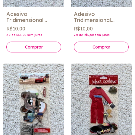
Adesivo
Adesivo
Tridimensional
Tridimensional
"Summer Picnic 2" -
"Timone" - Jolee´s
R$10,00
R$10,00
Jolee´s
2
x
de
R$5,00
sem juros
2
x
de
R$5,00
sem juros