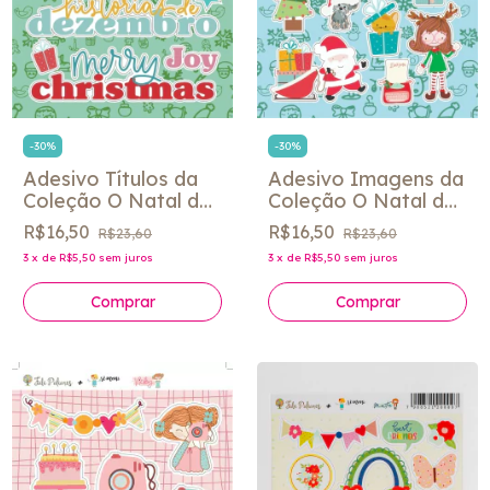
-
30
%
-
30
%
Adesivo Títulos da
Adesivo Imagens da
Coleção O Natal de
Coleção O Natal de
Pedro e Nina - Fabi
Pedro e Nina - Fabi
R$16,50
R$16,50
R$23,60
R$23,60
Paliares
Paliares
3
x
de
R$5,50
sem juros
3
x
de
R$5,50
sem juros