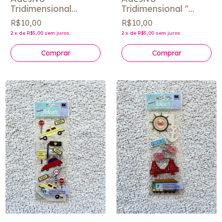
Tridimensional
Tridimensional "
"Groom" - Jolee´s
Water Ski" - Jolee´s
R$10,00
R$10,00
2
x
de
R$5,00
sem juros
2
x
de
R$5,00
sem juros