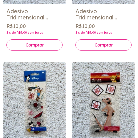
Adesivo
Adesivo
Tridimensional
Tridimensional
"Hawaiian Holiday I"
"Backyard Fun 2" -
R$10,00
R$10,00
- Jolee´s
Jolee´s
2
x
de
R$5,00
sem juros
2
x
de
R$5,00
sem juros