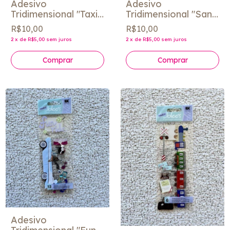
Adesivo
Adesivo
Tridimensional "Taxi
Tridimensional "San
Ride" - Jolee´s
Francisco" - Jolee´s
R$10,00
R$10,00
2
x
de
R$5,00
sem juros
2
x
de
R$5,00
sem juros
Adesivo