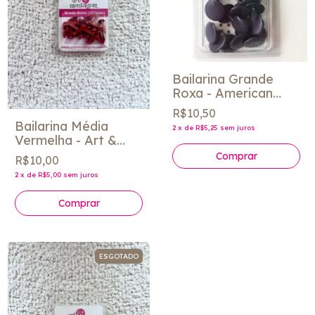
Bailarina Grande
Roxa - American
Crafts
R$10,50
Bailarina Média
2
x
de
R$5,25
sem juros
Vermelha - Art &
Montagem
R$10,00
2
x
de
R$5,00
sem juros
ESGOTADO