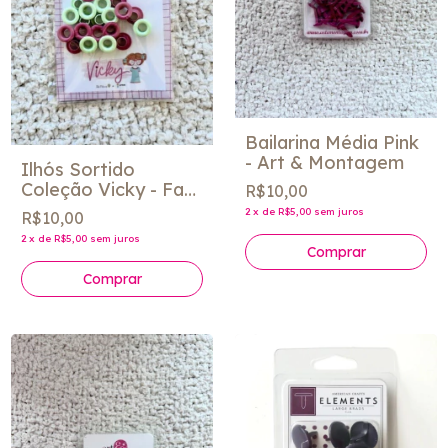
Bailarina Média Pink
- Art & Montagem
Ilhós Sortido
Coleção Vicky - Fabi
R$10,00
Paliares
2
x
de
R$5,00
sem juros
R$10,00
2
x
de
R$5,00
sem juros