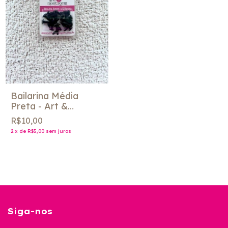
Bailarina Média
Preta - Art &
Montagem
R$10,00
2
x
de
R$5,00
sem juros
Siga-nos