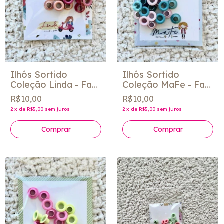
Ilhós Sortido
Ilhós Sortido
Coleção Linda - Fabi
Coleção MaFe - Fabi
Paliares
Paliares
R$10,00
R$10,00
2
x
de
R$5,00
sem juros
2
x
de
R$5,00
sem juros