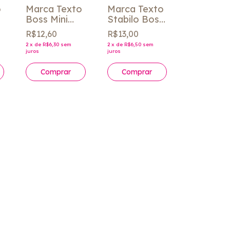
o
Marca Texto
Marca Texto
n
Boss Mini
Stabilo Boss
Pastellove
cores
R$12,60
R$13,00
Stabilo
unidade
2
x
de
R$6,30
sem
2
x
de
R$6,50
sem
unidade
juros
juros
Comprar
Comprar