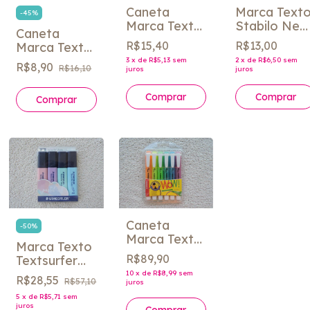
Caneta
Marca Text
-
45
%
Marca Texto
Stabilo Neo
Caneta
Swing Cool
cores
R$15,40
R$13,00
Marca Texto
Stabilo cores
unidade
Triplus
3
x
de
R$5,13
sem
2
x
de
R$6,50
sem
- unidade
R$8,90
R$16,10
juros
juros
Textsurfer
Staedtler
Comprar
Comprar
Comprar
cores -
unidade
Caneta
-
50
%
Marca Texto
Marca Texto
Swing Cool
R$89,90
Textsurfer
Stabilo com
Classic tons
10
x
de
R$8,99
sem
6 cores
R$28,55
R$57,10
juros
pastéis
5
x
de
R$5,71
sem
Staedtler
juros