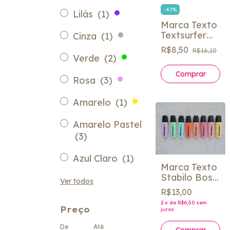
-
47
%
Lilás
(1)
Marca Texto
Textsurfer
Cinza
(1)
Classic
R$8,50
R$16,10
Staedtler
Verde
(2)
cores -
Comprar
unidade
Rosa
(3)
Amarelo
(1)
Amarelo Pastel
(3)
Azul Claro
(1)
Marca Texto
Stabilo Boss
Ver todos
tons pastéis
R$13,00
unidade
2
x
de
R$6,50
sem
Preço
juros
De
Até