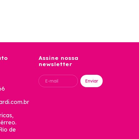
ato
Assine nossa
newsletter
66
rdi.com.br
icas,
térreo.
Rio de