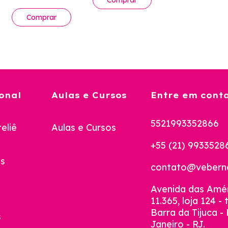
com 4 cores
onal
Aulas e Cursos
Entre em cont
5521993352866
eliê
Aulas e Cursos
+55 (21) 9933528
s
contato@veberna
Avenida das Amér
11.365, loja 124 - 
Barra da Tijuca - 
s
Janeiro - RJ.