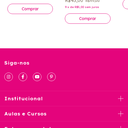
Li
R$45,00
R$49,00
P
9
x
de
R$5,00
sem juros
Siga-nos
Institucional
Aulas e Cursos