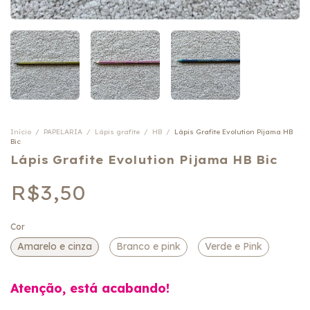
Início
/
PAPELARIA
/
Lápis grafite
/
HB
/
Lápis Grafite Evolution Pijama HB
Bic
Lápis Grafite Evolution Pijama HB Bic
R$3,50
Cor
Amarelo e cinza
Branco e pink
Verde e Pink
Atenção, está acabando!