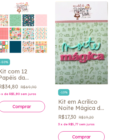
-
50
%
Kit com 12
Papéis da
Coleção O Natal
R$34,80
R$69,90
Journal 
de Pedro e Nina
-
10
%
Coleção
6
x
de
R$5,80
sem juros
- Fabi Paliares
Days - 
Kit em Acrílico
R$51,18
Stories
Noite Mágica da
10
x
de
R$5,12
Coleção O Natal
R$17,30
R$19,20
de Pedro e Nina
3
x
de
R$5,77
sem juros
- Fabi Paliares