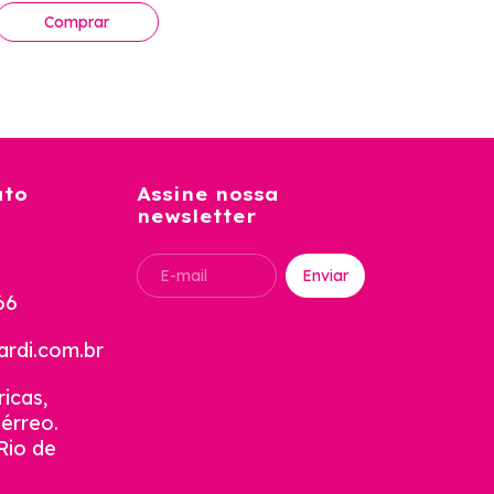
ato
Assine nossa
newsletter
66
rdi.com.br
icas,
térreo.
Rio de