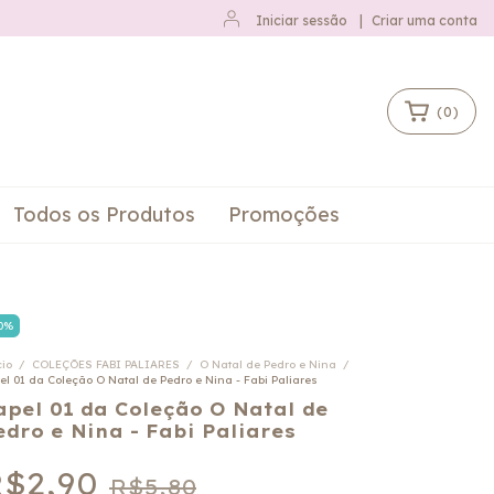
Iniciar sessão
|
Criar uma conta
(
0
)
Todos os Produtos
Promoções
0
%
cio
/
COLEÇÕES FABI PALIARES
/
O Natal de Pedro e Nina
/
el 01 da Coleção O Natal de Pedro e Nina - Fabi Paliares
apel 01 da Coleção O Natal de
edro e Nina - Fabi Paliares
$2,90
R$5,80