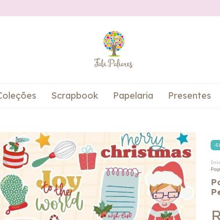
Coleções
Scrapbook
Papelaria
Presentes
-
5
Iní
Pap
P
P
R