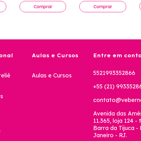
onal
Aulas e Cursos
Entre em cont
5521993352866
eliê
Aulas e Cursos
+55 (21) 9933528
s
contato@veberna
Avenida das Amér
11.365, loja 124 - 
Barra da Tijuca - 
s
Janeiro - RJ.