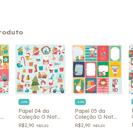
roduto
-
50
%
-
50
%
Papel 04 da
Papel 05 da
al
Coleção O Natal
Coleção O Natal
na
de Pedro e Nina
de Pedro e Nina
R$2,90
R$2,90
R$5,80
R$5,80
- Fabi Paliares
- Fabi Paliares