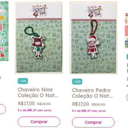
s
-
10
%
-
10
%
o
Chaveiro Nina
Chaveiro Pedro
Coleção O Natal
Coleção O Natal
de Pedro e Nina
de Pedro e Nina
R$17,00
R$17,00
R$18,90
R$18,90
- Fabi Paliares
- Fabi Paliares
3
x
de
R$5,67
sem juros
3
x
de
R$5,67
sem juros