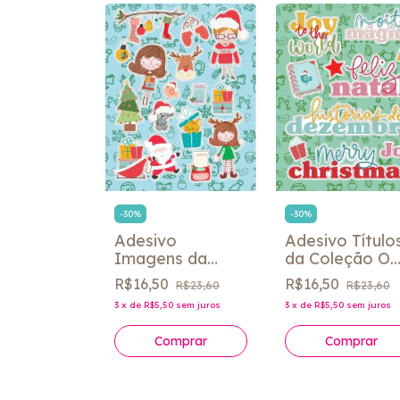
ESGOTADO
-
30
%
-
30
%
 Bits
Adesivo Título
Adesivo
o Holly
da Coleção O
Imagens da
 Simple
8
R$63,98
Natal de Pedr
Coleção O Natal
s
R$16,50
R$16,50
R$23,60
R$23,60
e Nina - Fabi
de Pedro e Nina
12
sem juros
3
x
de
R$5,50
sem juros
3
x
de
R$5,50
sem juros
Paliares
- Fabi Paliares