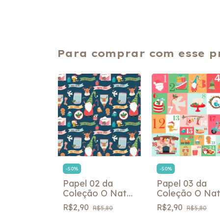
Para comprar com esse p
-
50
%
-
50
%
Papel 02 da
Papel 03 da
Coleção O Natal
Coleção O Nat
de Pedro e Nina
de Pedro e Ni
R$2,90
R$2,90
R$5,80
R$5,80
- Fabi Paliares
- Fabi Paliares