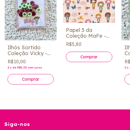
Papel 3 da
Coleção MaFe -
Fabi Paliares
R$5,80
Ilhós Sortido
Il
Coleção Vicky -
C
Fabi Paliares
Ni
R$10,00
R$
Pa
2
x
de
R$5,00
sem juros
2
x
Siga-nos